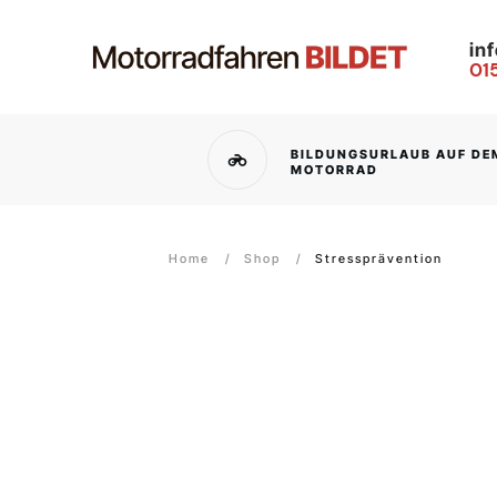
in
01
BILDUNGSURLAUB AUF DE
MOTORRAD
Home
/
Shop
/
Stressprävention