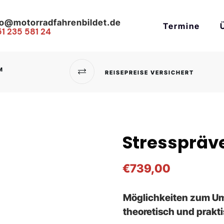
fo@motorradfahrenbildet.de
Termine
51 235 581 24
M
REISEPREISE VERSICHERT
Stresspräv
€
739,00
Möglichkeiten zum Um
theoretisch und prakti