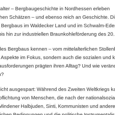
eitalter – Bergbaugeschichte in Nordhessen erleben
hen Schätzen – und ebenso reich an Geschichte. Die
es Bergbaus im Waldecker Land und im Schwalm-Eder
 bis hin zur industriellen Braunkohleförderung des 20
n des Bergbaus kennen – vom mittelalterlichen Stol
e Aspekte im Fokus, sondern auch die sozialen und k
ausforderungen prägten ihren Alltag? Und wie verän
n?
icht ausgespart: Während des Zweiten Weltkriegs 
flichtung von Menschen, die nach der nationalsozia
 Mindener Halbjuden, Sinti, Kommunisten und andere 
lichen Bedingungen und die politische Instrumental