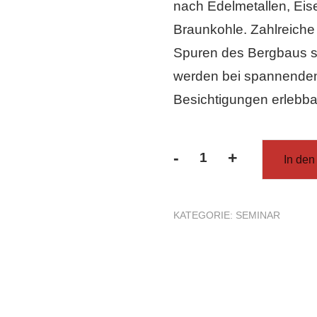
nach Edelmetallen, Eise
Braunkohle. Zahlreiche
Spuren des Bergbaus si
werden bei spannende
Besichtigungen erlebba
-
+
In den
Bergbau
in
Hessen
KATEGORIE:
SEMINAR
Menge